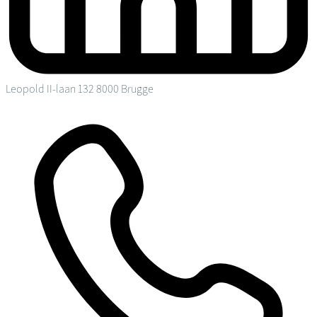
Leopold II-laan 132
8000 Brugge