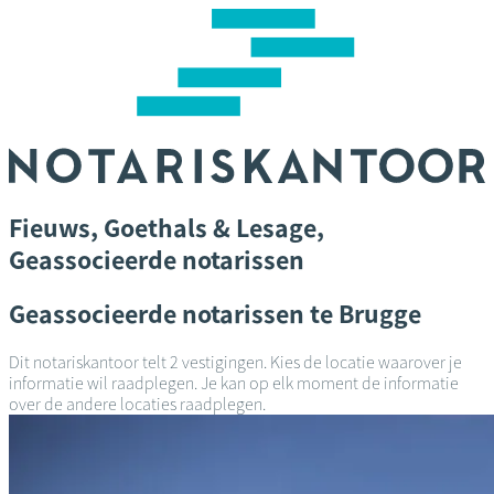
Overslaan
en
naar
de
inhoud
gaan
Fieuws, Goethals & Lesage,
Geassocieerde notarissen
Geassocieerde notarissen te Brugge
Dit notariskantoor telt 2 vestigingen. Kies de locatie waarover je
informatie wil raadplegen. Je kan op elk moment de informatie
over de andere locaties raadplegen.